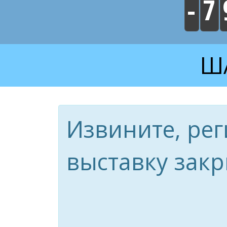
-
7
ША
Извините, рег
выставку закр